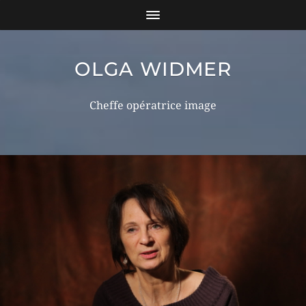
OLGA WIDMER
Cheffe opératrice image