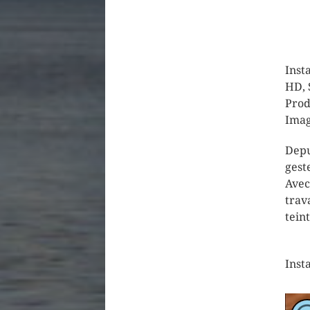
Inst
HD, 
Prod
Imag
Depu
gest
Avec
trav
tein
Inst