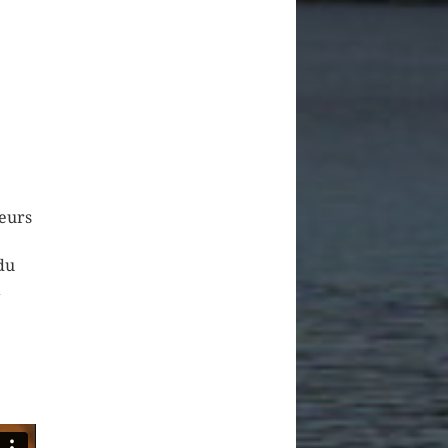
leurs
du
a