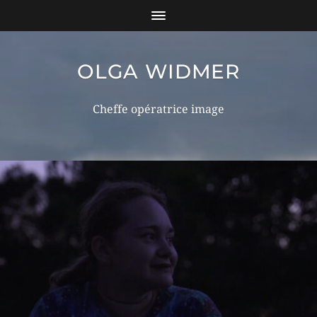
OLGA WIDMER
Cheffe opératrice image