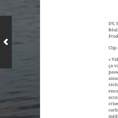
DV, 
Réal
Prod
Clip
« Vi
ça v
pass
assu
réch
enco
acca
cris
carb
médi