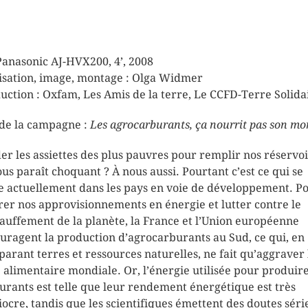
Panasonic AJ-HVX200, 4’, 2008
isation, image, montage : Olga Widmer
uction : Oxfam, Les Amis de la terre, Le CCFD-Terre Solida
 de la campagne :
Les agrocarburants, ça nourrit pas son m
der les assiettes des plus pauvres pour remplir nos réservoi
ous paraît choquant ? À nous aussi. Pourtant c’est ce qui se
e actuellement dans les pays en voie de développement. P
rer nos approvisionnements en énergie et lutter contre le
auffement de la planète, la France et l’Union européenne
uragent la production d’agrocarburants au Sud, ce qui, en
parant terres et ressources naturelles, ne fait qu’aggraver 
e alimentaire mondiale. Or, l’énergie utilisée pour produire
urants est telle que leur rendement énergétique est très
ocre, tandis que les scientifiques émettent des doutes séri