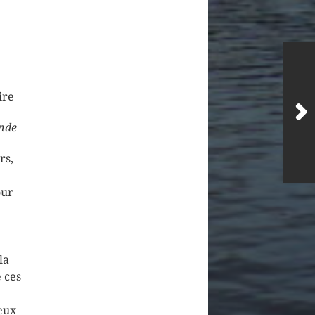
ire
onde
rs,
our
la
 ces
eux