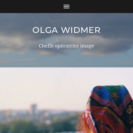
OLGA WIDMER
Cheffe opératrice image